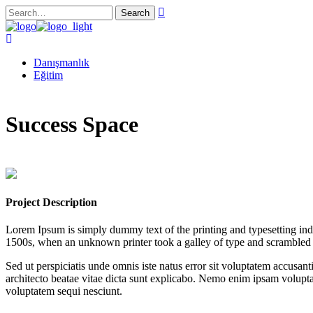
Search
Danışmanlık
Eğitim
Success Space
Project Description
Lorem Ipsum is simply dummy text of the printing and typesetting ind
1500s, when an unknown printer took a galley of type and scrambled 
Sed ut perspiciatis unde omnis iste natus error sit voluptatem accusan
architecto beatae vitae dicta sunt explicabo. Nemo enim ipsam voluptat
voluptatem sequi nesciunt.