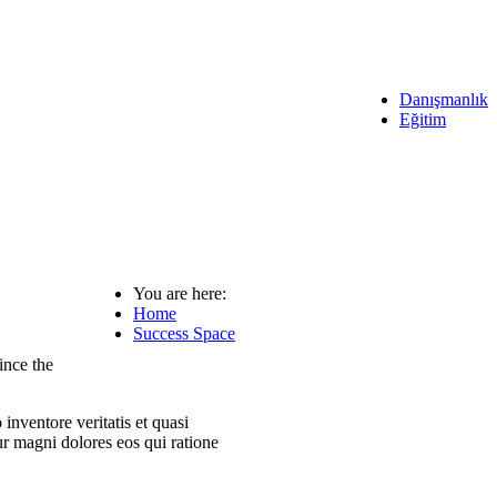
Danışmanlık
Eğitim
You are here:
Home
Success Space
ince the
inventore veritatis et quasi
ur magni dolores eos qui ratione