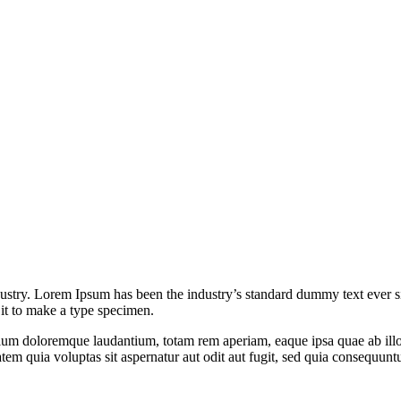
ustry. Lorem Ipsum has been the industry’s standard dummy text ever s
it to make a type specimen.
tium doloremque laudantium, totam rem aperiam, eaque ipsa quae ab illo 
em quia voluptas sit aspernatur aut odit aut fugit, sed quia consequunt