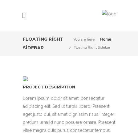
FLOATING RIGHT
You are here:
Home
SIDEBAR
Floating Right Sidebar
PROJECT DESCRIPTION
Lorem ipsum dolor sit amet, consectetur
adipiscing elit. Sed ut turpis libero. Praesent
eget justo dui, sit amet dignissim risus. Integer
pretium urna id nunc posuere ornare. Praesent
vitae magna quis purus consectetur tempus.