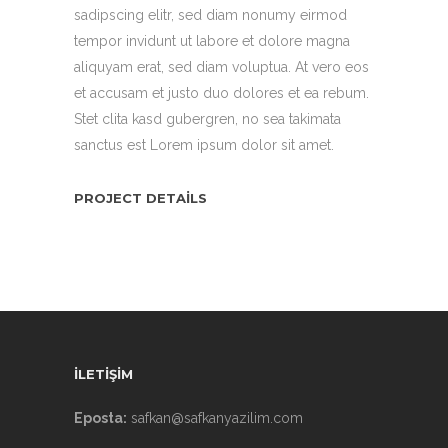
sadipscing elitr, sed diam nonumy eirmod
tempor invidunt ut labore et dolore magna
aliquyam erat, sed diam voluptua. At vero eos
et accusam et justo duo dolores et ea rebum.
Stet clita kasd gubergren, no sea takimata
sanctus est Lorem ipsum dolor sit amet.
PROJECT DETAILS
İLETİŞİM
Eposta:
safkan@safkanyazilim.com