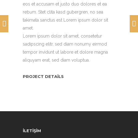
eos et accusam et justo duo dolores et ea
rebum. Stet clita kasd gubergren, no sea
takimata sanctus est Lorem ipsum dolor sit
amet.
Lorem ipsum dolor sit amet, consetetur
sadipscing elitr, sed diam nonumy eirmod
tempor invidunt ut labore et dolore magna
aliquyam erat, sed diam voluptua.
PROJECT DETAILS
İLETİŞİM